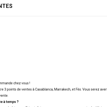
NTES
commande chez vous !
re 3 points de ventes à Casablanca, Marrakech, et Fès. Vous serez averti
vente.
ée à temps ?