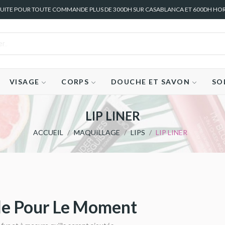
TUITE POUR TOUTE COMMANDE PLUS DE 300DH SUR CASABLANCA ET 600DH HO
VISAGE
CORPS
DOUCHE ET SAVON
SO
LIP LINER
ACCUEIL
MAQUILLAGE
LIPS
LIP LINER
le Pour Le Moment