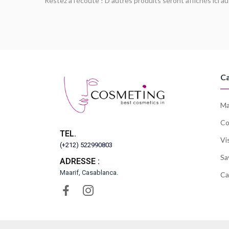
Restez à l'écoute ! D'autres produits seront affichés ici au
Ca
Ma
Co
TEL.
Vi
(+212) 522990803
Sa
ADRESSE :
Maarif, Casablanca.
Ca