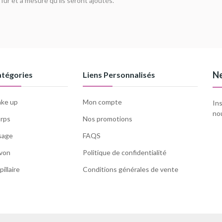
 fur et à mesure qu'ils seront ajoutés.
Ne
tégories
Liens Personnalisés
ke up
Mon compte
Ins
nou
rps
Nos promotions
sage
FAQS
von
Politique de confidentialité
pillaire
Conditions générales de vente