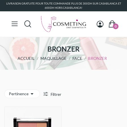
LIVRAISON GRATUITE POUR TOUTE COMMANDE PLUS DE 300DH SUR CASABLANCA ET
600DH HORS CASABLANCA!
0
BRONZER
ACCUEIL
MAQUILLAGE
FACE
BRONZER

Pertinence
Filtrer